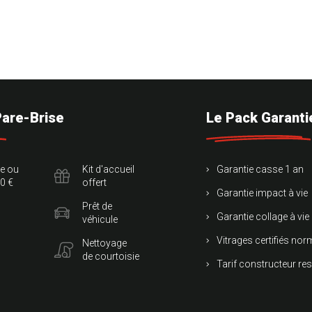
Pare-Brise
Le Pack Garanti
te ou
Kit d'accueil
Garantie casse 1 an
0 €
offert
Garantie impact à vie
Prêt de
Garantie collage à vie
véhicule
Vitrages certifiés no
Nettoyage
de courtoisie
Tarif constructeur re