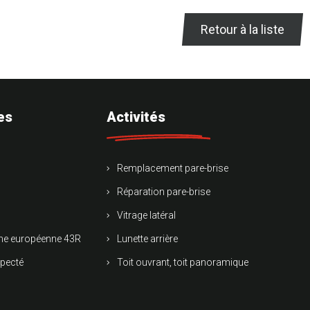
Retour à la liste
es
Activités
Remplacement pare-brise
Réparation pare-brise
Vitrage latéral
rme européenne 43R
Lunette arrière
specté
Toit ouvrant, toit panoramique