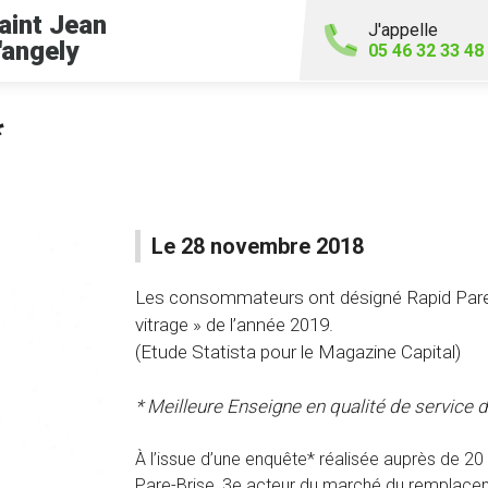
aint Jean
J'appelle
'angely
05 46 32 33 48
*
Le 28 novembre 2018
Les consommateurs ont désigné Rapid Pare-
vitrage » de l’année 2019.
(Etude Statista pour le Magazine Capital)
* Meilleure Enseigne en qualité de service d
À l’issue d’une enquête* réalisée auprès de 
Pare-Brise, 3e acteur du marché du remplaceme