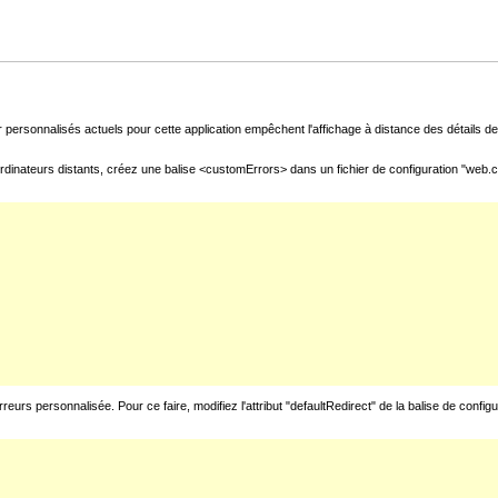
 personnalisés actuels pour cette application empêchent l'affichage à distance des détails de 
rdinateurs distants, créez une balise <customErrors> dans un fichier de configuration "web.con
urs personnalisée. Pour ce faire, modifiez l'attribut "defaultRedirect" de la balise de config