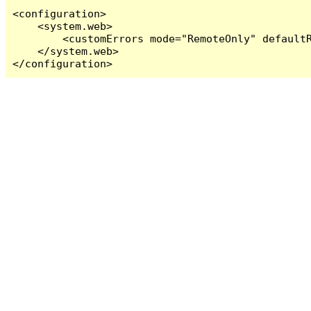
<configuration>

    <system.web>

        <customErrors mode="RemoteOnly" defaultR
    </system.web>

</configuration>