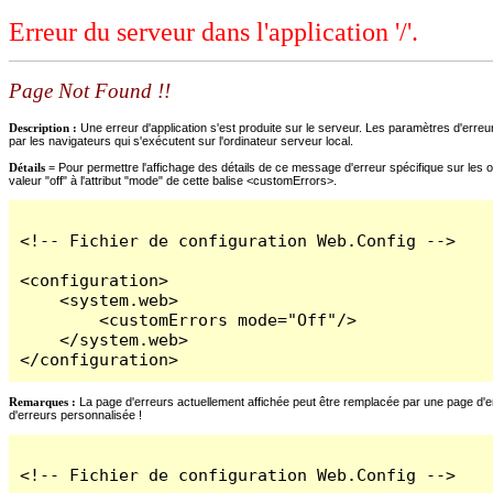
Erreur du serveur dans l'application '/'.
Page Not Found !!
Description :
Une erreur d'application s'est produite sur le serveur. Les paramètres d'erreur
par les navigateurs qui s'exécutent sur l'ordinateur serveur local.
Détails =
Pour permettre l'affichage des détails de ce message d'erreur spécifique sur les o
valeur "off" à l'attribut "mode" de cette balise <customErrors>.
<!-- Fichier de configuration Web.Config -->

<configuration>

    <system.web>

        <customErrors mode="Off"/>

    </system.web>

</configuration>
Remarques :
La page d'erreurs actuellement affichée peut être remplacée par une page d'erre
d'erreurs personnalisée !
<!-- Fichier de configuration Web.Config -->
