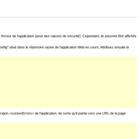
l'erreur de l'application (pour des raisons de sécurité). Cependant, ils peuvent être affichés
fig" situé dans le répertoire racine de l'application Web en cours. Attribuez ensuite la
uration <customErrors> de l'application, de sorte qu'il pointe vers une URL de la page