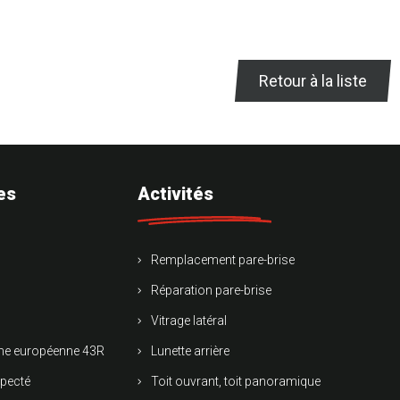
Retour à la liste
es
Activités
Remplacement pare-brise
Réparation pare-brise
Vitrage latéral
rme européenne 43R
Lunette arrière
specté
Toit ouvrant, toit panoramique